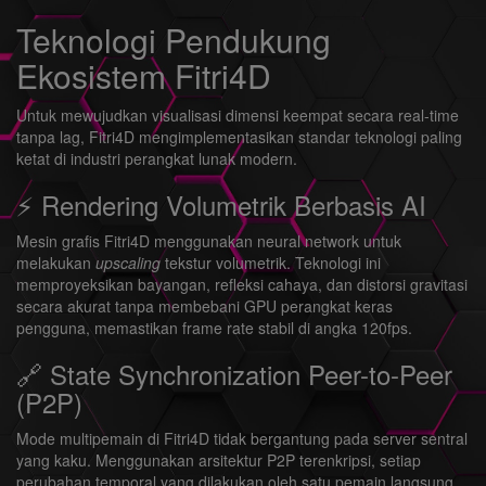
Teknologi Pendukung
Ekosistem Fitri4D
Untuk mewujudkan visualisasi dimensi keempat secara real-time
tanpa lag, Fitri4D mengimplementasikan standar teknologi paling
ketat di industri perangkat lunak modern.
⚡ Rendering Volumetrik Berbasis AI
Mesin grafis Fitri4D menggunakan neural network untuk
melakukan
upscaling
tekstur volumetrik. Teknologi ini
memproyeksikan bayangan, refleksi cahaya, dan distorsi gravitasi
secara akurat tanpa membebani GPU perangkat keras
pengguna, memastikan frame rate stabil di angka 120fps.
🔗 State Synchronization Peer-to-Peer
(P2P)
Mode multipemain di Fitri4D tidak bergantung pada server sentral
yang kaku. Menggunakan arsitektur P2P terenkripsi, setiap
perubahan temporal yang dilakukan oleh satu pemain langsung