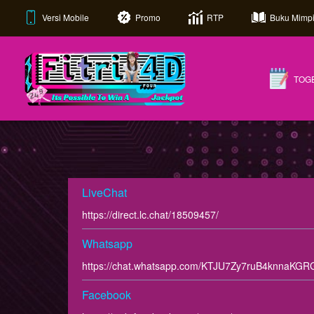
Versi Mobile
Promo
RTP
Buku Mimp
TOG
LiveChat
https://direct.lc.chat/18509457/
Whatsapp
https://chat.whatsapp.com/KTJU7Zy7ruB4knnaKGR
Facebook