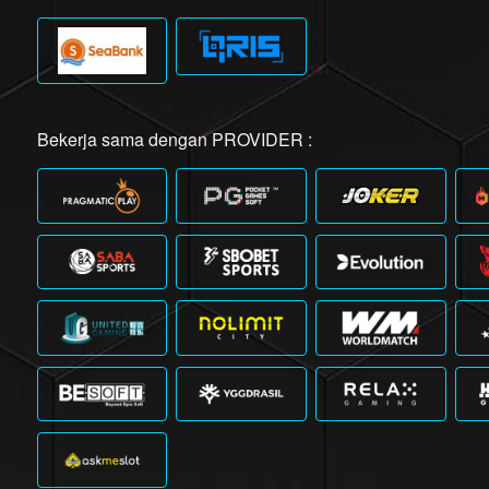
Bekerja sama dengan PROVIDER :