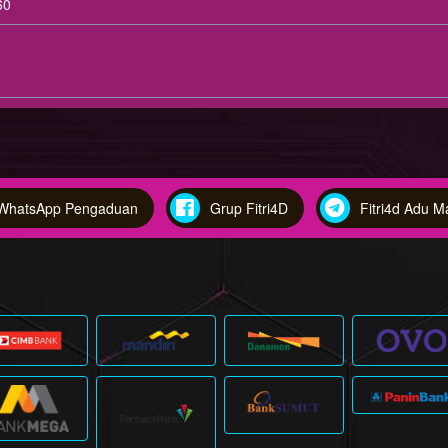
60
WhatsApp Pengaduan
Grup Fitri4D
Fitri4d Adu M