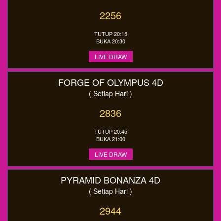
2256
TUTUP 20:15
BUKA 20:30
LIVE DRAW
FORGE OF OLYMPUS 4D
( Setiap Hari )
2836
TUTUP 20:45
BUKA 21:00
LIVE DRAW
PYRAMID BONANZA 4D
( Setiap Hari )
2944