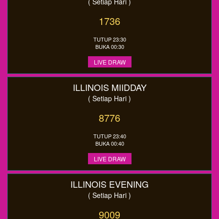
( Setiap Hari )
1736
TUTUP 23:30
BUKA 00:30
LIVE DRAW
ILLINOIS MIIDDAY
( Setiap Hari )
8776
TUTUP 23:40
BUKA 00:40
LIVE DRAW
ILLINOIS EVENING
( Setiap Hari )
9009