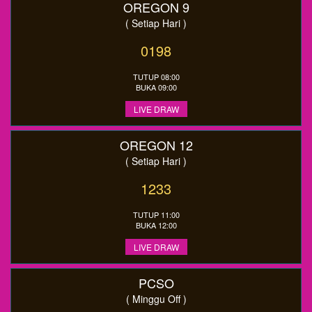
OREGON 9
( Setiap Hari )
0198
TUTUP 08:00
BUKA 09:00
LIVE DRAW
OREGON 12
( Setiap Hari )
1233
TUTUP 11:00
BUKA 12:00
LIVE DRAW
PCSO
( Minggu Off )