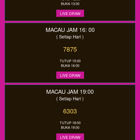
BUKA 13:00
LIVE DRAW
MACAU JAM 16: 00
( Setiap Hari )
7875
TUTUP 15:00
BUKA 16:00
LIVE DRAW
MACAU JAM 19:00
( Setiap Hari )
6303
TUTUP 18:00
BUKA 19:00
LIVE DRAW