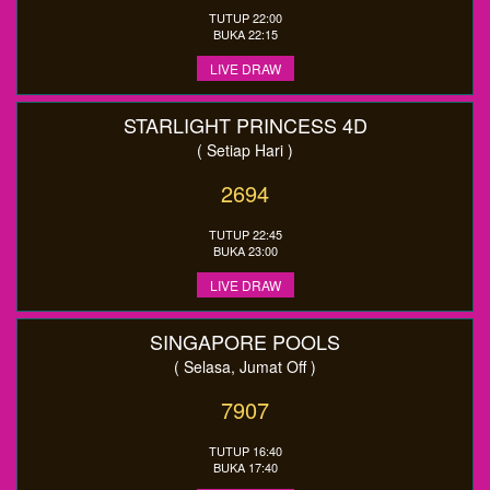
TUTUP 22:00
BUKA 22:15
LIVE DRAW
STARLIGHT PRINCESS 4D
( Setiap Hari )
2694
TUTUP 22:45
BUKA 23:00
LIVE DRAW
SINGAPORE POOLS
( Selasa, Jumat Off )
7907
TUTUP 16:40
BUKA 17:40