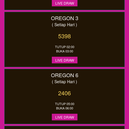
LIVE DRAW
OREGON 3
( Setiap Hari )
5398
TUTUP 02:00
BUKA 03:00
LIVE DRAW
OREGON 6
( Setiap Hari )
2406
TUTUP 05:00
BUKA 06:00
LIVE DRAW