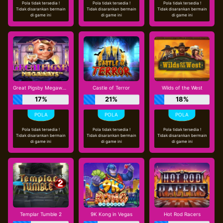
Pola tidak tersedia !
Pola tidak tersedia !
Pola tidak tersedia !
Tidak disarankan bermain
Tidak disarankan bermain
Tidak disarankan bermain
di game ini
di game ini
di game ini
Great Pigsby Megaways
Castle of Terror
Wilds of the West
17%
21%
18%
Pola tidak tersedia !
Pola tidak tersedia !
Pola tidak tersedia !
Tidak disarankan bermain
Tidak disarankan bermain
Tidak disarankan bermain
di game ini
di game ini
di game ini
Templar Tumble 2
9K Kong in Vegas
Hot Rod Racers