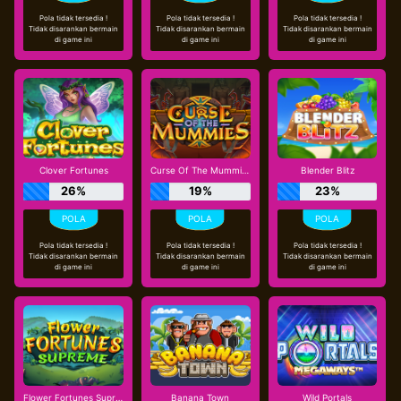
Pola tidak tersedia !
Pola tidak tersedia !
Pola tidak tersedia !
Tidak disarankan bermain
Tidak disarankan bermain
Tidak disarankan bermain
di game ini
di game ini
di game ini
Clover Fortunes
Curse Of The Mummies
Blender Blitz
26%
19%
23%
Pola tidak tersedia !
Pola tidak tersedia !
Pola tidak tersedia !
Tidak disarankan bermain
Tidak disarankan bermain
Tidak disarankan bermain
di game ini
di game ini
di game ini
Flower Fortunes Supreme
Banana Town
Wild Portals