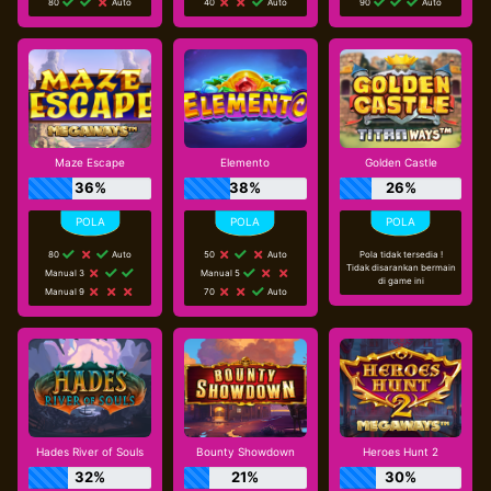
80
Auto
40
Auto
90
Auto
Maze Escape
Elemento
Golden Castle
36%
38%
26%
80
Auto
50
Auto
Pola tidak tersedia !
Tidak disarankan bermain
Manual 3
Manual 5
di game ini
Manual 9
70
Auto
Hades River of Souls
Bounty Showdown
Heroes Hunt 2
32%
21%
30%