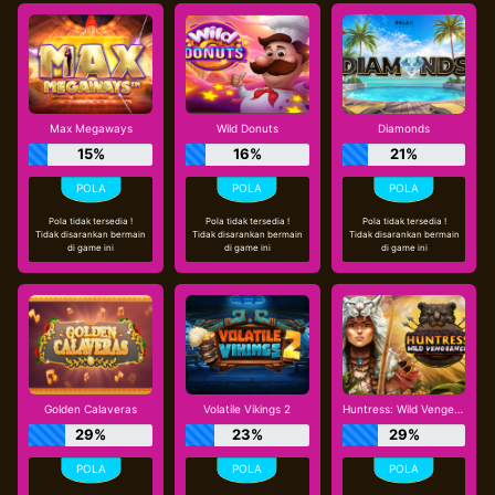
Max Megaways
Wild Donuts
Diamonds
15%
16%
21%
Pola tidak tersedia !
Pola tidak tersedia !
Pola tidak tersedia !
Tidak disarankan bermain
Tidak disarankan bermain
Tidak disarankan bermain
di game ini
di game ini
di game ini
Golden Calaveras
Volatile Vikings 2
Huntress: Wild Vengeance
29%
23%
29%