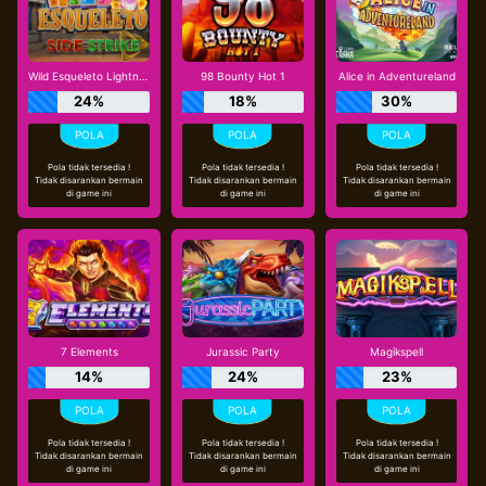
Wild Esqueleto Lightning Chase
98 Bounty Hot 1
Alice in Adventureland
24%
18%
30%
Pola tidak tersedia !
Pola tidak tersedia !
Pola tidak tersedia !
Tidak disarankan bermain
Tidak disarankan bermain
Tidak disarankan bermain
di game ini
di game ini
di game ini
7 Elements
Jurassic Party
Magikspell
14%
24%
23%
Pola tidak tersedia !
Pola tidak tersedia !
Pola tidak tersedia !
Tidak disarankan bermain
Tidak disarankan bermain
Tidak disarankan bermain
di game ini
di game ini
di game ini