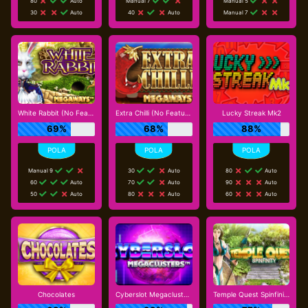
80
Auto
Manual 7
Manual 5
30
Auto
40
Auto
Manual 7
White Rabbit (No Feature Drop)
Extra Chilli (No Feature Drop)
Lucky Streak Mk2
69%
68%
88%
Manual 9
30
Auto
80
Auto
60
Auto
70
Auto
90
Auto
50
Auto
80
Auto
60
Auto
Chocolates
Cyberslot Megaclusters
Temple Quest Spinfinity