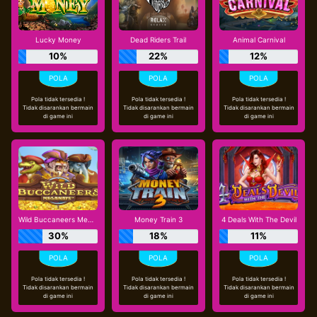
Lucky Money
Dead Riders Trail
Animal Carnival
10%
22%
12%
Pola tidak tersedia !
Pola tidak tersedia !
Pola tidak tersedia !
Tidak disarankan bermain
Tidak disarankan bermain
Tidak disarankan bermain
di game ini
di game ini
di game ini
Wild Buccaneers Megaways
Money Train 3
4 Deals With The Devil
30%
18%
11%
Pola tidak tersedia !
Pola tidak tersedia !
Pola tidak tersedia !
Tidak disarankan bermain
Tidak disarankan bermain
Tidak disarankan bermain
di game ini
di game ini
di game ini