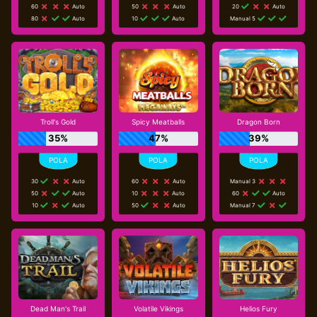
60
Auto
50
Auto
20
Auto
80
Auto
10
Auto
Manual 5
Troll's Gold
Spicy Meatballs
Dragon Born
35%
47%
39%
30
Auto
60
Auto
Manual 3
50
Auto
10
Auto
60
Auto
10
Auto
50
Auto
Manual 7
Dead Man's Trail
Volatile Vikings
Helios Fury