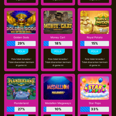
Golden Gods
Money Cart
Royal Potato
29%
18%
15%
Pola tidak tersedia !
Pola tidak tersedia !
Pola tidak tersedia !
Tidak disarankan bermain
Tidak disarankan bermain
Tidak disarankan bermain
di game ini
di game ini
di game ini
Plunderland
Medallion Megaways
Star Pops
27%
10%
33%