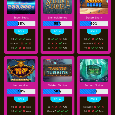
Super Boost
Sherlock Bones
Desert Shark
38%
58%
40%
70
Auto
60
Auto
30
Auto
Manual 7
50
Auto
Manual 9
80
Auto
20
Auto
40
Auto
Heroes Hunt
Twisted Turbine
Serpent Shrine
48%
58%
58%
60
Auto
90
Auto
Manual 3
20
Auto
Manual 5
20
Auto