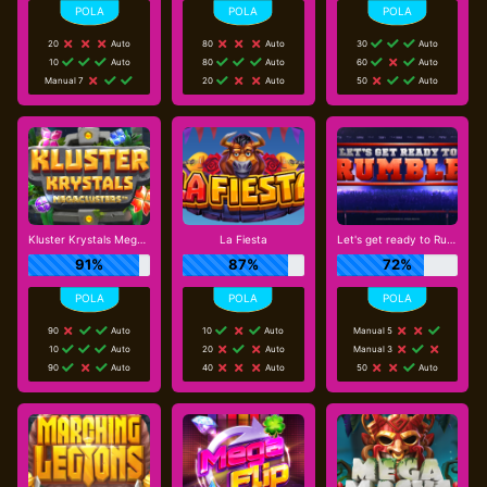
20
Auto
80
Auto
30
Auto
10
Auto
80
Auto
60
Auto
Manual 7
20
Auto
50
Auto
Kluster Krystals Megaclusters
La Fiesta
Let's get ready to Rumble
91%
87%
72%
90
Auto
10
Auto
Manual 5
10
Auto
20
Auto
Manual 3
90
Auto
40
Auto
50
Auto