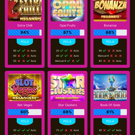
Extra Chilli
Opal Fruits
Bonanza
94%
87%
68%
90
Auto
20
Auto
90
Auto
80
Auto
40
Auto
Manual 9
50
Auto
Manual 9
80
Auto
Slot Vegas
Star Clusters
Book Of Gods
60%
69%
81%
50
Auto
70
Auto
40
Auto