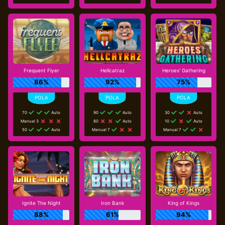
Frequent Flyer
Hellcatraz
Heroes' Gathering
86%
92%
75%
70
Auto
90
Auto
30
Auto
Manual 3
80
Auto
10
Auto
50
Auto
Manual 7
Manual 7
Ignite The Night
Iron Bank
King of Kings
88%
61%
94%