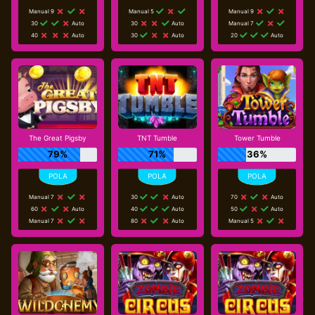
Manual 9
Manual 5
Manual 9
30
Auto
30
Auto
Manual 7
40
Auto
30
Auto
20
Auto
The Great Pigsby
TNT Tumble
Tower Tumble
79%
71%
36%
Manual 7
30
Auto
70
Auto
60
Auto
40
Auto
50
Auto
Manual 7
80
Auto
Manual 5