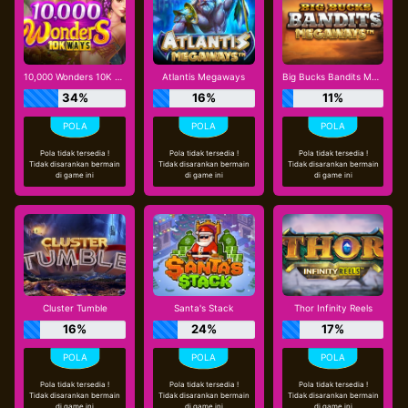
10,000 Wonders 10K Ways
Atlantis Megaways
Big Bucks Bandits Megaways
34%
16%
11%
Pola tidak tersedia !
Pola tidak tersedia !
Pola tidak tersedia !
Tidak disarankan bermain
Tidak disarankan bermain
Tidak disarankan bermain
di game ini
di game ini
di game ini
Cluster Tumble
Santa's Stack
Thor Infinity Reels
16%
24%
17%
Pola tidak tersedia !
Pola tidak tersedia !
Pola tidak tersedia !
Tidak disarankan bermain
Tidak disarankan bermain
Tidak disarankan bermain
di game ini
di game ini
di game ini