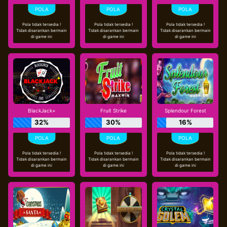
Pola tidak tersedia !
Pola tidak tersedia !
Pola tidak tersedia !
Tidak disarankan bermain
Tidak disarankan bermain
Tidak disarankan bermain
di game ini
di game ini
di game ini
BlackJack+
Fruit Strike
Splendour Forest
32%
30%
16%
Pola tidak tersedia !
Pola tidak tersedia !
Pola tidak tersedia !
Tidak disarankan bermain
Tidak disarankan bermain
Tidak disarankan bermain
di game ini
di game ini
di game ini