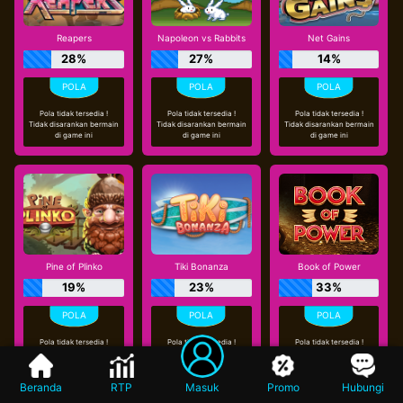
Reapers
Napoleon vs Rabbits
Net Gains
28%
27%
14%
Pola tidak tersedia !
Pola tidak tersedia !
Pola tidak tersedia !
Tidak disarankan bermain
Tidak disarankan bermain
Tidak disarankan bermain
di game ini
di game ini
di game ini
Pine of Plinko
Tiki Bonanza
Book of Power
19%
23%
33%
Pola tidak tersedia !
Pola tidak tersedia !
Pola tidak tersedia !
Tidak disarankan bermain
Tidak disarankan bermain
Tidak disarankan bermain
di game ini
di game ini
di game ini
Beranda
RTP
Masuk
Promo
Hubungi