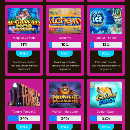
Megaways Mob
Alchemy
Out Of The Ice
11%
10%
12%
Pola tidak tersedia !
Pola tidak tersedia !
Pola tidak tersedia !
Tidak disarankan bermain
Tidak disarankan bermain
Tidak disarankan bermain
di game ini
di game ini
di game ini
Temple Tumble 2
Midnight Marauder
Golden Catch
34%
24%
22%