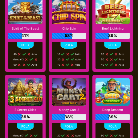
Spirit of The Beast
Chip Spin
Beef Lightning
41%
58%
39%
40
Auto
10
Auto
70
Auto
Manual 3
20
Auto
50
Auto
90
Auto
10
Auto
40
Auto
3 Secret Cities
Money Cart 2
Deep Descent
39%
38%
39%
Manual 7
20
Auto
90
Auto