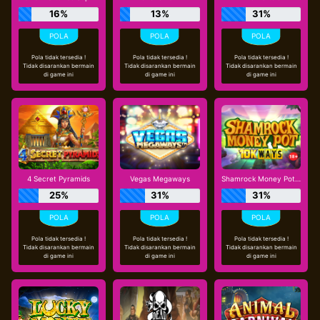
16%
13%
31%
Pola tidak tersedia !
Pola tidak tersedia !
Pola tidak tersedia !
Tidak disarankan bermain
Tidak disarankan bermain
Tidak disarankan bermain
di game ini
di game ini
di game ini
4 Secret Pyramids
Vegas Megaways
Shamrock Money Pot 10K Ways
25%
31%
31%
Pola tidak tersedia !
Pola tidak tersedia !
Pola tidak tersedia !
Tidak disarankan bermain
Tidak disarankan bermain
Tidak disarankan bermain
di game ini
di game ini
di game ini