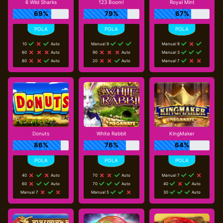
6 Wild Sharks
123 Boom!
Royal Mint
69%
79%
67%
10
Auto
Manual 9
Manual 9
60
Auto
90
Auto
Manual 3
80
Auto
20
Auto
Manual 7
Donuts
White Rabbit
KingMaker
86%
76%
64%
40
Auto
70
Auto
Manual 7
60
Auto
70
Auto
40
Auto
Manual 7
Manual 5
30
Auto