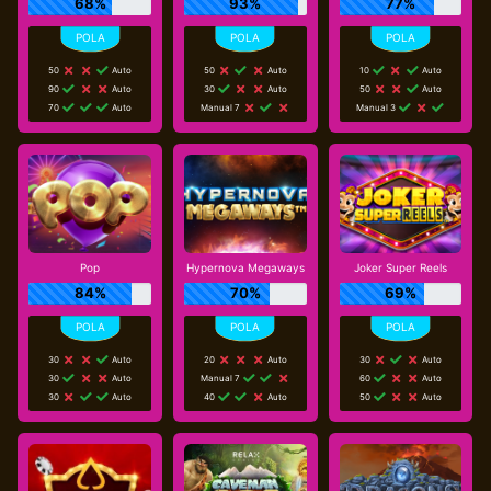
68%
93%
77%
50
Auto
50
Auto
10
Auto
90
Auto
30
Auto
50
Auto
70
Auto
Manual 7
Manual 3
Pop
Hypernova Megaways
Joker Super Reels
84%
70%
69%
30
Auto
20
Auto
30
Auto
30
Auto
Manual 7
60
Auto
30
Auto
40
Auto
50
Auto