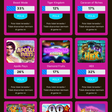
Beast Mode
Tiger Kingdom
Caravan of Riches
33%
12%
17%
Pola tidak tersedia !
Pola tidak tersedia !
Pola tidak tersedia !
Tidak disarankan bermain
Tidak disarankan bermain
Tidak disarankan bermain
di game ini
di game ini
di game ini
Apollo Pays
Diamond Fruits
HEX
26%
17%
32%
Pola tidak tersedia !
Pola tidak tersedia !
Pola tidak tersedia !
Tidak disarankan bermain
Tidak disarankan bermain
Tidak disarankan bermain
di game ini
di game ini
di game ini