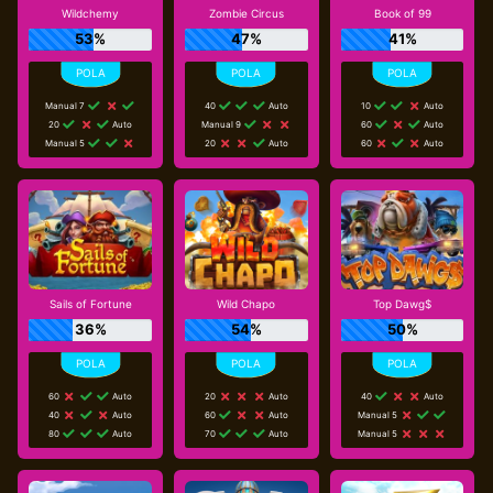
Wildchemy
Zombie Circus
Book of 99
53%
47%
41%
Manual 7
40
Auto
10
Auto
20
Auto
Manual 9
60
Auto
Manual 5
20
Auto
60
Auto
Sails of Fortune
Wild Chapo
Top Dawg$
36%
54%
50%
60
Auto
20
Auto
40
Auto
40
Auto
60
Auto
Manual 5
80
Auto
70
Auto
Manual 5