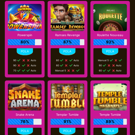
Powerspin
Ramses Revenge
Roulette Nouveau
80%
87%
92%
90
Auto
80
Auto
Manual 5
90
Auto
80
Auto
90
Auto
70
Auto
Manual 5
60
Auto
Snake Arena
Templar Tumble
Temple Tumble
76%
91%
89%