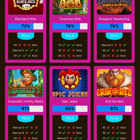
Blackjack Neo
Caveman Bob
Dragons' Awakening
72%
79%
76%
40
Auto
70
Auto
Manual 5
Manual 5
20
Auto
40
Auto
50
Auto
40
Auto
20
Auto
Emerald's Infinity Reels
Epic Joker
Erik the Red
61%
66%
81%
Manual 3
40
Auto
40
Auto
Manual 9
30
Auto
50
Auto
40
Auto
Manual 5
10
Auto