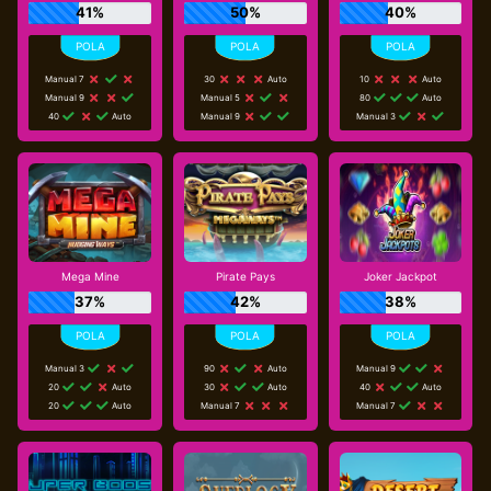
41%
50%
40%
Manual 7
30
Auto
10
Auto
Manual 9
Manual 5
80
Auto
40
Auto
Manual 9
Manual 3
Mega Mine
Pirate Pays
Joker Jackpot
37%
42%
38%
Manual 3
90
Auto
Manual 9
20
Auto
30
Auto
40
Auto
20
Auto
Manual 7
Manual 7