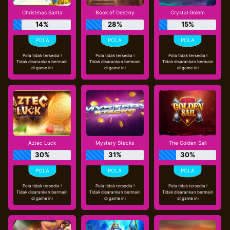
Christmas Santa
Book of Destiny
Crystal Golem
14%
28%
15%
Pola tidak tersedia !
Pola tidak tersedia !
Pola tidak tersedia !
Tidak disarankan bermain
Tidak disarankan bermain
Tidak disarankan bermain
di game ini
di game ini
di game ini
Aztec Luck
Mystery Stacks
The Golden Sail
30%
31%
30%
Pola tidak tersedia !
Pola tidak tersedia !
Pola tidak tersedia !
Tidak disarankan bermain
Tidak disarankan bermain
Tidak disarankan bermain
di game ini
di game ini
di game ini