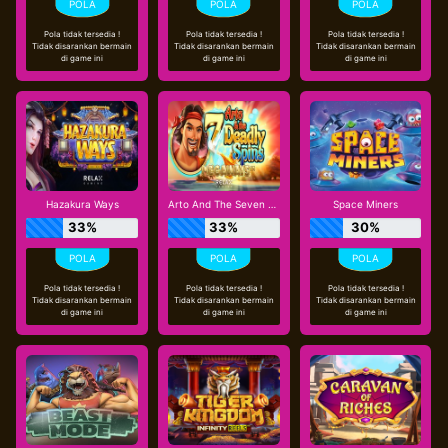
Pola tidak tersedia !
Pola tidak tersedia !
Pola tidak tersedia !
Tidak disarankan bermain
Tidak disarankan bermain
Tidak disarankan bermain
di game ini
di game ini
di game ini
Hazakura Ways
Arto And The Seven Deadly Spins Megaways
Space Miners
33%
33%
30%
Pola tidak tersedia !
Pola tidak tersedia !
Pola tidak tersedia !
Tidak disarankan bermain
Tidak disarankan bermain
Tidak disarankan bermain
di game ini
di game ini
di game ini