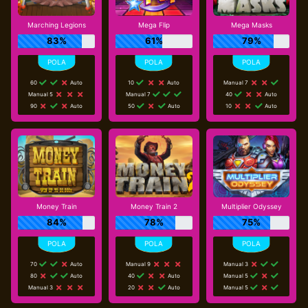
Marching Legions
Mega Flip
Mega Masks
83%
61%
79%
60
Auto
10
Auto
Manual 7
Manual 5
Manual 7
40
Auto
90
Auto
50
Auto
10
Auto
Money Train
Money Train 2
Multiplier Odyssey
84%
78%
75%
70
Auto
Manual 9
Manual 3
80
Auto
40
Auto
Manual 5
Manual 3
20
Auto
Manual 5